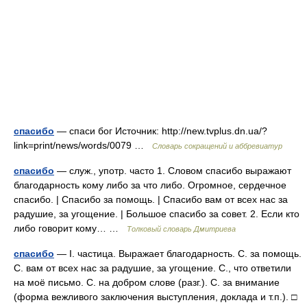
спасибо
— спаси бог Источник: http://new.tvplus.dn.ua/?
link=print/news/words/0079 …
Словарь сокращений и аббревиатур
спасибо
— служ., употр. часто 1. Словом спасибо выражают
благодарность кому либо за что либо. Огромное, сердечное
спасибо. | Спасибо за помощь. | Спасибо вам от всех нас за
радушие, за угощение. | Большое спасибо за совет. 2. Если кто
либо говорит кому… …
Толковый словарь Дмитриева
спасибо
— I. частица. Выражает благодарность. С. за помощь.
С. вам от всех нас за радушие, за угощение. С., что ответили
на моё письмо. С. на добром слове (разг.). С. за внимание
(форма вежливого заключения выступления, доклада и т.п.). □