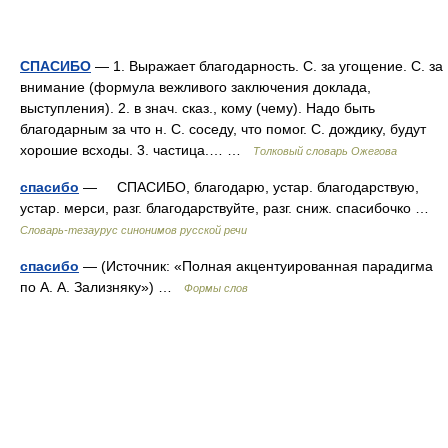
СПАСИБО
— 1. Выражает благодарность. С. за угощение. С. за
внимание (формула вежливого заключения доклада,
выступления). 2. в знач. сказ., кому (чему). Надо быть
благодарным за что н. С. соседу, что помог. С. дождику, будут
хорошие всходы. 3. частица.… …
Толковый словарь Ожегова
спасибо
— СПАСИБО, благодарю, устар. благодарствую,
устар. мерси, разг. благодарствуйте, разг. сниж. спасибочко …
Словарь-тезаурус синонимов русской речи
спасибо
— (Источник: «Полная акцентуированная парадигма
по А. А. Зализняку») …
Формы слов