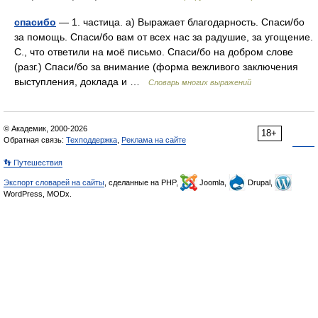
спасибо
— 1. частица. а) Выражает благодарность. Спаси/бо
за помощь. Спаси/бо вам от всех нас за радушие, за угощение.
С., что ответили на моё письмо. Спаси/бо на добром слове
(разг.) Спаси/бо за внимание (форма вежливого заключения
выступления, доклада и …
Словарь многих выражений
© Академик, 2000-2026
18+
Обратная связь:
Техподдержка
,
Реклама на сайте
👣 Путешествия
Экспорт словарей на сайты
, сделанные на PHP,
Joomla,
Drupal,
WordPress, MODx.