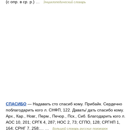
(с опр. в ср. р.) …
Энциклопедический словарь
СПАСИБО
— Надавать сто спасиб кому. Прибайк. Сердечно
поблагодарить кого л. СНФП, 122. Давать/ дать спасибо кому.
Арх., Кар., Новг., Перм., Печор., Пск., Сиб. Благодарить кого л.
АОС 10, 201; СРГК 4, 287; НОС 2, 73; СГПО, 128; СРГНП 1,
164; СРНГ 7, 258;… …
Большой словарь русских поговорок